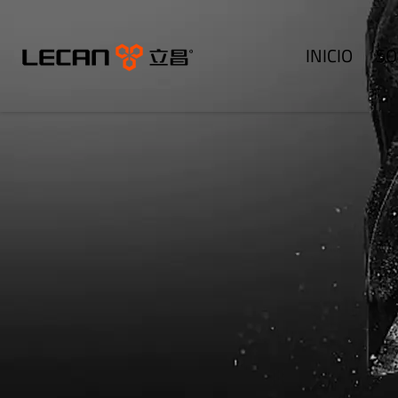
INICIO
SO