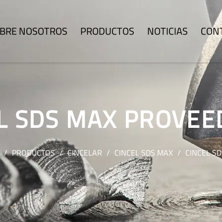
BRE NOSOTROS
PRODUCTOS
NOTICIAS
CON
L SDS MAX PROVE
/
PRODUCTOS
/
CINCELAR
/
CINCEL SDS MAX
/
CINCEL S