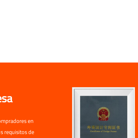
esa
compradores en
s requisitos de