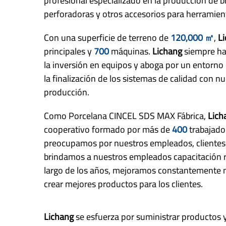
profesional especializado en la producción de br
perforadoras y otros accesorios para herramien
Con una superficie de terreno de
120,000 ㎡
,
L
principales y
700
máquinas.
Lichang
siempre ha
la inversión en equipos y aboga por un entorno
la finalización de los sistemas de calidad con n
producción.
Como
Porcelana CINCEL SDS MAX Fábrica
,
Lich
cooperativo formado por más de
400
trabajado
preocupamos por nuestros empleados, clientes 
brindamos a nuestros empleados capacitación re
largo de los años, mejoramos constantemente n
crear mejores productos para los clientes.
Lichang
se esfuerza por suministrar productos y 