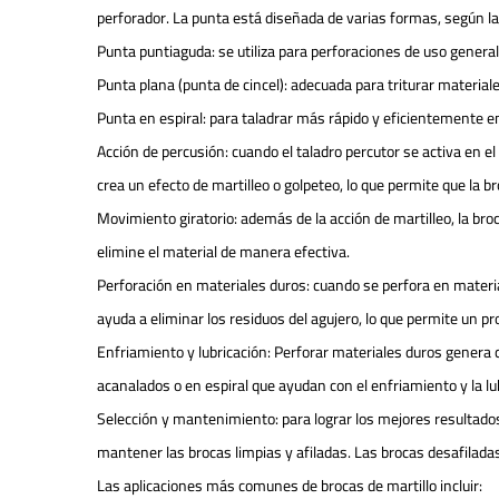
perforador. La punta está diseñada de varias formas, según la
Punta puntiaguda: se utiliza para perforaciones de uso genera
Punta plana (punta de cincel): adecuada para triturar materi
Punta en espiral: para taladrar más rápido y eficientemente
Acción de percusión: cuando el taladro percutor se activa en 
crea un efecto de martilleo o golpeteo, lo que permite que la b
Movimiento giratorio: además de la acción de martilleo, la br
elimine el material de manera efectiva.
Perforación en materiales duros: cuando se perfora en materia
ayuda a eliminar los residuos del agujero, lo que permite un pr
Enfriamiento y lubricación: Perforar materiales duros genera c
acanalados o en espiral que ayudan con el enfriamiento y la lubr
Selección y mantenimiento: para lograr los mejores resultados y
mantener las brocas limpias y afiladas. Las brocas desafilada
Las aplicaciones más comunes de
brocas de martillo
incluir: