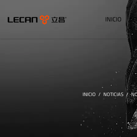
INICIO
SO
INICIO
/
NOTICIAS
/
NO