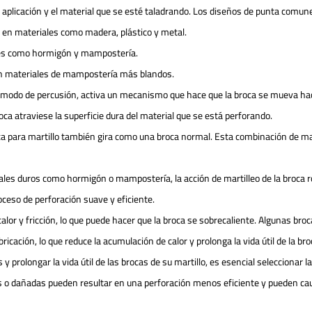
 aplicación y el material que se esté taladrando. Los diseños de punta comun
l en materiales como madera, plástico y metal.
ales como hormigón y mampostería.
 en materiales de mampostería más blandos.
el modo de percusión, activa un mecanismo que hace que la broca se mueva ha
roca atraviese la superficie dura del material que se está perforando.
oca para martillo también gira como una broca normal. Esta combinación de ma
les duros como hormigón o mampostería, la acción de martilleo de la broca r
oceso de perforación suave y eficiente.
alor y fricción, lo que puede hacer que la broca se sobrecaliente. Algunas bro
icación, lo que reduce la acumulación de calor y prolonga la vida útil de la bro
 prolongar la vida útil de las brocas de su martillo, es esencial seleccionar 
s o dañadas pueden resultar en una perforación menos eficiente y pueden cau